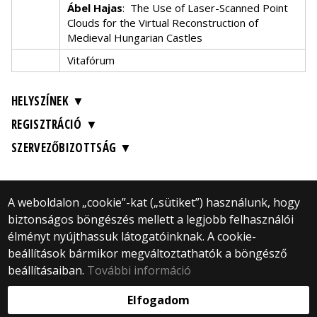
Ábel Hajas
:
The Use of Laser-Scanned Point
Clouds for the Virtual Reconstruction of
Medieval Hungarian Castles
Vitafórum
HELYSZÍNEK
REGISZTRÁCIÓ
SZERVEZŐBIZOTTSÁG
A weboldalon „cookie”-kat („sütiket”) használunk, hogy
biztonságos böngészés mellett a legjobb felhasználói
© 2024 ELTE BTK Digitális Bölcsészet Tanszék
élményt nyújthassuk látogatóinknak. A cookie-
Minden jog fenntartva.
beállítások bármikor megváltoztathatók a böngésző
1088 Budapest Múzeum krt. 6-8. (Főépület)
II. emelet, 201, 205-206, 210-es szoba
beállításaiban.
További információ
Webfejlesztés:
Elfogadom