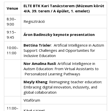
ELTE BTK Kari Tanácsterem (Múzeum körút
Venue
4/A. 39. terem / A épület, 1. emelet)
8:30–
Regisztráció
9:00
9:15–
Áron Badinszky keynote presentation
9:45
Bettina Trixler
:
Artificial Intelligence in Autism
10:00–
Support: Challenges and Opportunities for
11:00
Inclusive Education
Nor Amalina Rusli
: Artificial Intelligence in
Autism Education: From Virtual Assistants to
Personalized Learning Pathways
Meyly Kheng
: Reimagining teacher education:
Embracing digital innovation, inclusivity, and
global collaboration
Vitafórum
11:00–
Kávé szünet