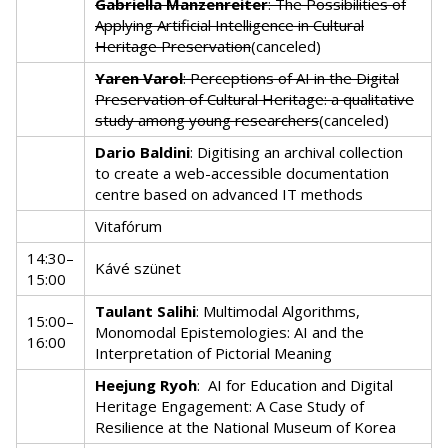
Gabriella Manzenreiter
: The Possibilities of
Applying Artificial Intelligence in Cultural
Heritage Preservation
(canceled)
Yaren Varol
: Perceptions of AI in the Digital
Preservation of Cultural Heritage: a qualitative
study among young researchers
(canceled)
Dario Baldini
: Digitising an archival collection
to create a web-accessible documentation
centre based on advanced IT methods
Vitafórum
14:30–
Kávé szünet
15:00
Taulant Salihi
: Multimodal Algorithms,
15:00–
Monomodal Epistemologies: AI and the
16:00
Interpretation of Pictorial Meaning
Heejung Ryoh
:
AI for Education and Digital
Heritage Engagement: A Case Study of
Resilience at the National Museum of Korea