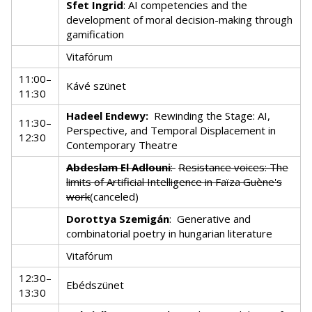
Sfet Ingrid
: AI competencies and the
development of moral decision-making through
gamification
Vitafórum
11:00–
Kávé szünet
11:30
Hadeel Endewy:
Rewinding the Stage: AI,
11:30–
Perspective, and Temporal Displacement in
12:30
Contemporary Theatre
Abdeslam El Adlouni
:
Resistance voices: The
limits of Artificial Intelligence in Faïza Guène's
work
(canceled)
Dorottya Szemigán
:
Generative and
combinatorial poetry in hungarian literature
Vitafórum
12:30–
Ebédszünet
13:30