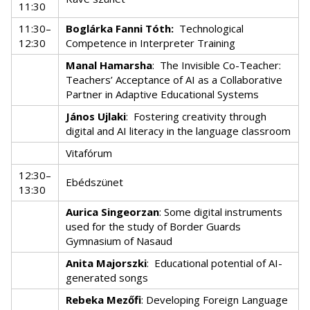
11:30
11:30–
Boglárka Fanni Tóth:
Technological
12:30
Competence in Interpreter Training
Manal Hamarsha
:
The Invisible Co-Teacher:
Teachers’ Acceptance of AI as a Collaborative
Partner in Adaptive Educational Systems
János Ujlaki
:
Fostering creativity through
digital and AI literacy in the language classroom
Vitafórum
12:30–
Ebédszünet
13:30
Aurica Singeorzan
: Some digital instruments
used for the study of Border Guards
Gymnasium of Nasaud
Anita Majorszki
:
Educational potential of AI-
generated songs
Rebeka Mezőfi
: Developing Foreign Language