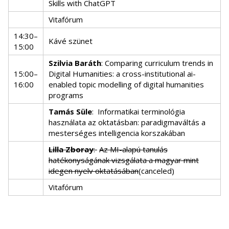
Skills with ChatGPT
Vitafórum
14:30–
Kávé szünet
15:00
Szilvia Baráth
: Comparing curriculum trends in
15:00–
Digital Humanities: a cross-institutional ai-
16:00
enabled topic modelling of digital humanities
programs
Tamás Süle
:
Informatikai terminológia
használata az oktatásban: paradigmaváltás a
mesterséges intelligencia korszakában
Lilla Zboray
:
Az MI-alapú tanulás
hatékonyságának vizsgálata a magyar mint
idegen nyelv oktatásában
(canceled)
Vitafórum