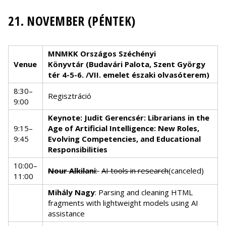
21. NOVEMBER (PÉNTEK)
MNMKK
Országos Széchényi
Venue
Könyvtár (Budavári Palota, Szent György
tér 4-5-6. /VII. emelet északi olvasóterem)
8:30–
Regisztráció
9:00
Keynote: Judit Gerencsér: Librarians in the
9:15–
Age of Artificial Intelligence: New Roles,
9:45
Evolving Competencies, and Educational
Responsibilities
10:00–
Nour Alkilani
:
AI tools in research
(canceled)
11:00
Mihály Nagy
: Parsing and cleaning HTML
fragments with lightweight models using AI
assistance