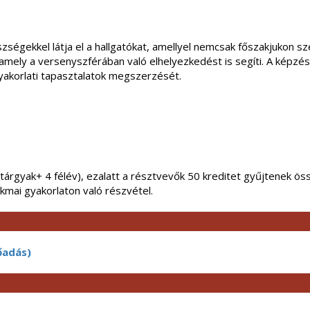
szségekkel látja el a hallgatókat, amellyel nemcsak főszakjukon sz
 amely a versenyszférában való elhelyezkedést is segíti. A képz
 gyakorlati tapasztalatok megszerzését.
zótárgyak+ 4 félév), ezalatt a résztvevők 50 kreditet gyűjtenek 
kmai gyakorlaton való részvétel.
lőadás)