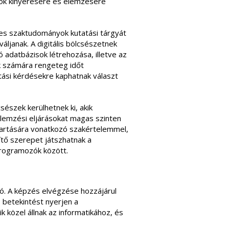
datok kinyerésére és elemzésére
yes szaktudományok kutatási tárgyát
ljanak. A digitális bölcsészetnek
 adatbázisok létrehozása, illetve az
ek számára rengeteg időt
tási kérdésekre kaphatnak választ
észek kerülhetnek ki, akik
emzési eljárásokat magas szinten
tartására vonatkozó szakértelemmel,
ítő szerepet játszhatnak a
programozók között.
ató. A képzés elvégzése hozzájárul
 betekintést nyerjen a
 közel állnak az informatikához, és