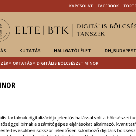
Események
ELTE a
Hírek
KAPCSOLAT
FACEBOOK
TÖRTÉ
sajtóban
ÁS
KUTATÁS
HALLGATÓI ÉLET
DH_BUDAPEST
>
>
SZÉK
OKTATÁS
DIGITÁLIS BÖLCSÉSZET MINOR
MINOR
rális tartalmak digitalizációja jelentős hatással volt a bölcsésze
ntőséggel bírnak a számítógépes eljárásokat alkalmazó, kvantita
ésfeltevésükben sokszor jelentősen különböző digitális bölcsész