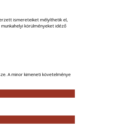
erzett ismereteiket mélyíthetik el,
és munkahelyi körülményeket idéző
össze. A minor kimeneti követelménye