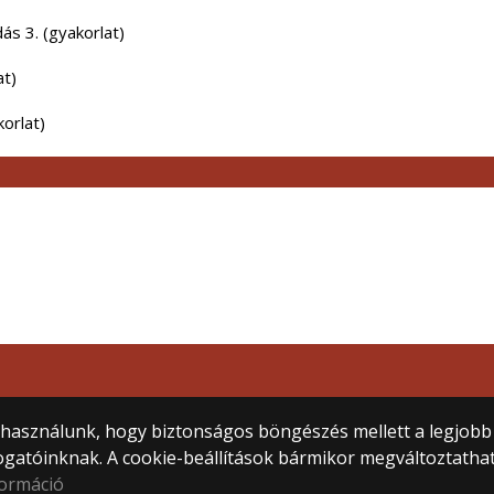
ás 3. (gyakorlat)
at)
korlat)
) használunk, hogy biztonságos böngészés mellett a legjobb
let)
ogatóinknak. A cookie-beállítások bármikor megváltoztatha
formáció