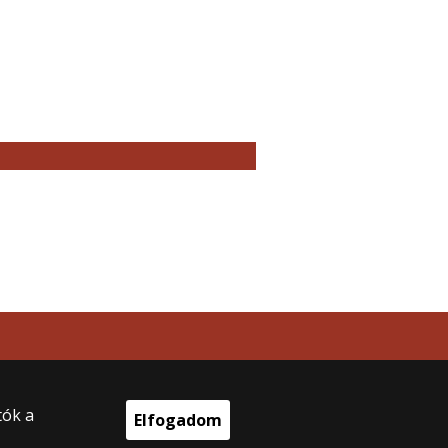
tók a
Elfogadom