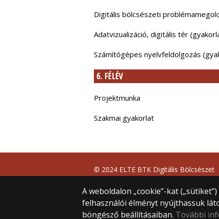
Digitális bölcsészeti problémamegold
Adatvizualizáció, digitális tér (gyakorl
Számítógépes nyelvfeldolgozás (gya
6. FÉLÉV
Projektmunka
Szakmai gyakorlat
© 2024 ELTE BTK Digitális Bölcsészet
Tanszék
Minden jog fenntartva.
A weboldalon „cookie”-kat („sütiket”
1088 Budapest Múzeum krt. 6-8. (Főépü
felhasználói élményt nyújthassuk lát
II. emelet, 201, 205-206, 210-es szoba
böngésző beállításaiban.
További in
Webfejlesztés: