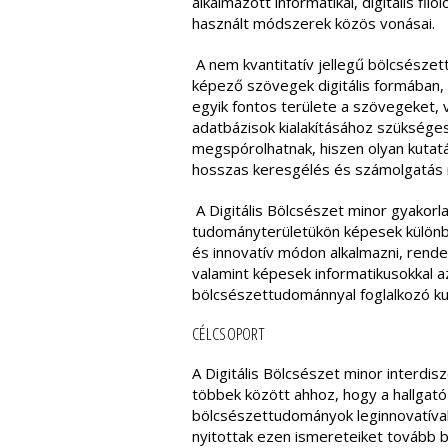
alkalmazott informatikai, digitális f
használt módszerek közös vonásai.
A nem kvantitatív jellegű bölcsészet
képező szövegek digitális formában, 
egyik fontos területe a szövegeket, 
adatbázisok kialakításához szükséges
megspórolhatnak, hiszen olyan kutat
hosszas keresgélés és számolgatás 
A Digitális Bölcsészet minor gyakorl
tudományterületükön képesek különb
és innovatív módon alkalmazni, rend
valamint képesek informatikusokkal a
bölcsészettudománnyal foglalkozó ku
CÉLCSOPORT
A Digitális Bölcsészet minor interdis
többek között ahhoz, hogy a hallgat
bölcsészettudományok leginnovatívabb 
nyitottak ezen ismereteiket tovább b