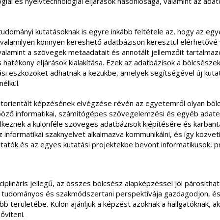
ilológiai és nyelvtechnológiai eljárások hasonlósága, valamint az a
tudományi kutatásoknak is egyre inkább feltétele az, hogy az eg
valamilyen könnyen kereshető adatbázison keresztül elérhetővé vá
valamint a szövegek metaadatait és annotált jellemzőit tartalmazó
 hatékony eljárások kialakítása. Ezek az adatbázisok a bölcsész
ási eszközöket adhatnak a kezükbe, amelyek segítségével új kuta
nélkül.
atorientált képzésének elvégzése révén az egyetemről olyan bölcs
öző informatikai, számítógépes szövegelemzési és egyéb adatel
elkeznek a különféle szöveges adatbázisok kiépítésére és karban
z informatikai szaknyelvet alkalmazva kommunikálni, és így közvet
tatók és az egyes kutatási projektekbe bevont informatikusok, 
zciplináris jellegű, az összes bölcsész alapképzéssel jól párosíth
ó tudományos és szakmódszertani perspektívája gazdagodjon, és
területébe. Külön ajánljuk a képzést azoknak a hallgatóknak, akik
ővíteni.