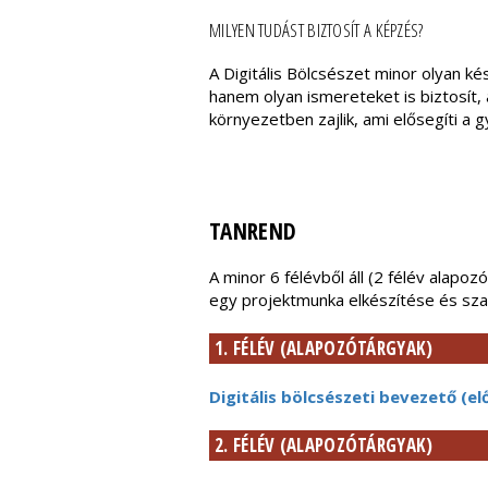
MILYEN TUDÁST BIZTOSÍT A KÉPZÉS?
A Digitális Bölcsészet minor olyan ké
hanem olyan ismereteket is biztosít,
környezetben zajlik, ami elősegíti a
TANREND
A minor 6 félévből áll (2 félév alapo
egy projektmunka elkészítése és sza
1. FÉLÉV (ALAPOZÓTÁRGYAK)
Digitális bölcsészeti bevezető (e
2. FÉLÉV (ALAPOZÓTÁRGYAK)