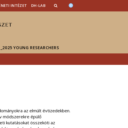
NETI INTÉZET
DH-LAB
_2025 YOUNG RESEARCHERS
ttudományokra az elmúlt évtizedekben.
tív módszerekre épülő
eti kutatásokat összeköti az