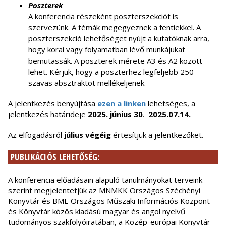
Poszterek
A konferencia részeként poszterszekciót is
szervezünk. A témák megegyeznek a fentiekkel. A
poszterszekció lehetőséget nyújt a kutatóknak arra,
hogy korai vagy folyamatban lévő munkájukat
bemutassák. A poszterek mérete A3 és A2 között
lehet. Kérjük, hogy a poszterhez legfeljebb 250
szavas absztraktot mellékeljenek.
A jelentkezés benyújtása
ezen a linken
lehetséges, a
jelentkezés határideje
2025. június 30
.
2025.07.14.
Az elfogadásról
július végéig
értesítjük a jelentkezőket.
PUBLIKÁCIÓS LEHETŐSÉG:
A konferencia előadásain alapuló tanulmányokat terveink
szerint megjelentetjük az MNMKK Országos Széchényi
Könyvtár és BME Országos Műszaki Információs Központ
és Könyvtár közös kiadású magyar és angol nyelvű
tudományos szakfolyóiratában, a Közép-európai Könyvtár-