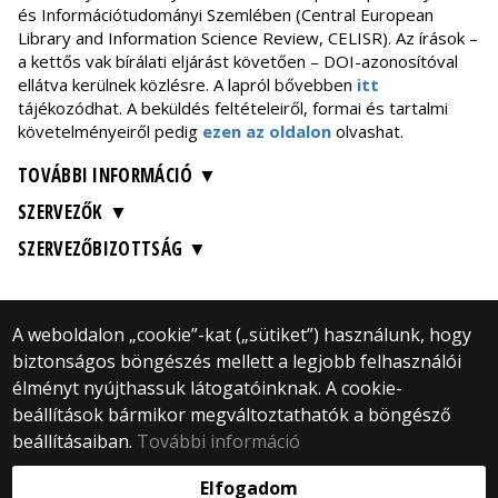
és Információtudományi Szemlében (Central European
Library and Information Science Review, CELISR). Az írások –
a kettős vak bírálati eljárást követően – DOI-azonosítóval
ellátva kerülnek közlésre. A lapról bővebben
itt
tájékozódhat. A beküldés feltételeiről, formai és tartalmi
követelményeiről pedig
ezen az oldalon
olvashat.
TOVÁBBI INFORMÁCIÓ
SZERVEZŐK
SZERVEZŐBIZOTTSÁG
A weboldalon „cookie”-kat („sütiket”) használunk, hogy
biztonságos böngészés mellett a legjobb felhasználói
© 2024 ELTE BTK Digitális Bölcsészet Tanszék
élményt nyújthassuk látogatóinknak. A cookie-
Minden jog fenntartva.
beállítások bármikor megváltoztathatók a böngésző
1088 Budapest Múzeum krt. 6-8. (Főépület)
II. emelet, 201, 205-206, 210-es szoba
beállításaiban.
További információ
Webfejlesztés:
Elfogadom