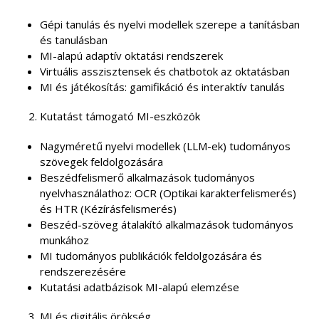
Gépi tanulás és nyelvi modellek szerepe a tanításban
és tanulásban
MI-alapú adaptív oktatási rendszerek
Virtuális asszisztensek és chatbotok az oktatásban
MI és játékosítás: gamifikáció és interaktív tanulás
Kutatást támogató MI-eszközök
Nagyméretű nyelvi modellek (LLM-ek) tudományos
szövegek feldolgozására
Beszédfelismerő alkalmazások tudományos
nyelvhasználathoz: OCR (Optikai karakterfelismerés)
és HTR (Kézírásfelismerés)
Beszéd-szöveg átalakító alkalmazások tudományos
munkához
MI tudományos publikációk feldolgozására és
rendszerezésére
Kutatási adatbázisok MI-alapú elemzése
MI és digitális örökség