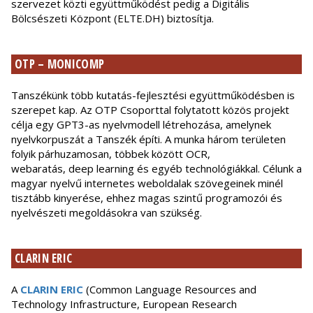
szervezet közti együttműködést pedig a Digitális
Bölcsészeti Központ (ELTE.DH) biztosítja.
OTP – MONICOMP
Tanszékünk több kutatás-fejlesztési együttműködésben is
szerepet kap. Az OTP Csoporttal folytatott közös projekt
célja egy GPT3-as nyelvmodell létrehozása, amelynek
nyelvkorpuszát a Tanszék építi. A munka három területen
folyik párhuzamosan, többek között OCR,
webaratás, deep learning és egyéb technológiákkal. Célunk a
magyar nyelvű internetes weboldalak szövegeinek minél
tisztább kinyerése, ehhez magas szintű programozói és
nyelvészeti megoldásokra van szükség.
CLARIN ERIC
A
CLARIN ERIC
(Common Language Resources and
Technology Infrastructure, European Research