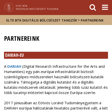
Események
ELTE a
Hírek
sajtóban
>
ELTE BTK DIGITÁLIS BÖLCSÉSZET TANSZÉK
PARTNEREINK
PARTNEREINK
DARIAH-EU
A
DARIAH
(Digital Research Infrastructure for the Arts and
Humanities) egy pán-európai infrastruktúrát biztosít
számítógépes módszereket használó bölcsészeti kutatók
számára. Támogatja a digitális kutatást és a digitális
kutatási módszerek oktatását. Jelenleg több száz kutatót és
több tucatnyi intézetet kapcsol össze Európa-szerte.
2017 júniusában az Eötvös Loránd Tudományegyetem a
DARIAH európai hálózatának hivatalos partnerévé vált, a két