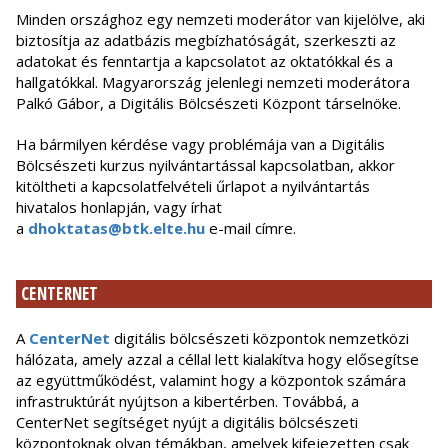
Minden országhoz egy nemzeti moderátor van kijelölve, aki
biztosítja az adatbázis megbízhatóságát, szerkeszti az
adatokat és fenntartja a kapcsolatot az oktatókkal és a
hallgatókkal. Magyarország jelenlegi nemzeti moderátora
Palkó Gábor, a Digitális Bölcsészeti Központ társelnöke.
Ha bármilyen kérdése vagy problémája van a Digitális
Bölcsészeti kurzus nyilvántartással kapcsolatban, akkor
kitöltheti a kapcsolatfelvételi űrlapot a nyilvántartás
hivatalos honlapján, vagy írhat
a
dhoktatas@btk.elte.hu
e-mail címre.
CENTERNET
A
CenterNet
digitális bölcsészeti központok nemzetközi
hálózata, amely azzal a céllal lett kialakítva hogy elősegítse
az együttműködést, valamint hogy a központok számára
infrastruktúrát nyújtson a kibertérben. Továbbá, a
CenterNet segítséget nyújt a
digitális bölcsészeti
központoknak olyan témákban, amelyek kifejezetten csak