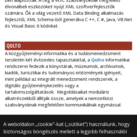
ben alapították. A cég a W3C szabványoknak megfelelő
élvonalbeli eszközöket nyújt XML szoftverfejlesztők
számára. Ők a világ vezető XML Data Binding alkalmazás
fejlesztői, XML Schema-ból generálva C ++, C #, Java, VB.Net
és Visual Basic 6 kódokat.
QULTO
A közgyűjteményi informatika és a tudásmenedzsment
területén két évtizedes tapasztalattal, a
Qulto
informatikai
rendszerei fedezik a könyvtárak, múzeumok, archívumok,
kiadók, turisztikai és tudományos intézmények igényeit,
mint például az integrált menedzsment rendszerek, a
digitális gyűjteménykezelés vagy a
tartalomszolgáltatások. Megoldásaikat moduláris
alkatrészekből állítják össze, amelyek a nemzetközi
szabványoknak megfelelően kommunikálnak egymással.
A weboldalon „cookie”-kat („sütiket”) használunk, hogy
biztonságos böngészés mellett a legjobb felhasználói
© 2024 ELTE BTK Digitális Bölcsészet Tanszék