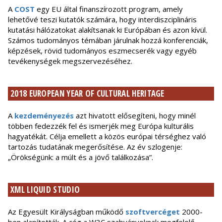
A
COST
egy EU által finanszírozott program, amely
lehetővé teszi kutatók számára, hogy interdiszciplináris
kutatási hálózatokat alakítsanak ki Európában és azon kívül.
Számos tudományos témában járulnak hozzá konferenciák,
képzések, rövid tudományos eszmecserék vagy egyéb
tevékenységek megszervezéséhez.
2018 EUROPEAN YEAR OF CULTURAL HERITAGE
A
kezdeményezés
azt hivatott elősegíteni, hogy minél
többen fedezzék fel és ismerjék meg Európa kulturális
hagyatékát. Célja emellett a közös európai térséghez való
tartozás tudatának megerősítése. Az év szlogenje:
„Örökségünk: a múlt és a jövő találkozása”.
XML LIQUID STUDIO
Az Egyesült Királyságban működő
szoftvercéget
2000-