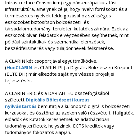
Infrastructure Consortium) egy pán-európai kutatási
infrastruktúra, amelynek célja, hogy nyelvi forrásokat és a
természetes nyelvek feldolgozásához szükséges
eszközöket biztosítson bölcsészeti- és
társadalomtudományi területen kutatók számára. Ezek az
eszközök olyan feladatok elvégzésében segíthetnek, mint
például szintaktikai- és szemantikai elemzések,
beszédfelismerés vagy tulajdonnevek felismerése.
A CLARIN két csoportjával együttműködve,
(
HunCLARIN
és CLARIN-PL) a Digitális Bölcsészeti Központ
(ELTE.DH) már elkezdte saját nyelvészeti projekjei
fejlesztését.
A CLARIN ERIC és a DARIAH-EU összefogásából
született
Digitális Bölcsészeti kurzus
nyilvántartás
bemutatja a különböző digitális bölcsészeti
kurzusokat és ösztönzi az azokon való részvételt. Hallgatók,
előadók és kutatók kereshetnek az adatbázisban
tudományterületek, helyszínek, ECTS kreditek vagy
tudományos fokozatok alapján.