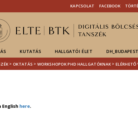
Események
ELTE a
Hírek
KAPCSOLAT
FACEBOOK
TÖRTÉ
sajtóban
ÁS
KUTATÁS
HALLGATÓI ÉLET
DH_BUDAPEST
>
>
>
SZÉK
OKTATÁS
WORKSHOPOK PHD HALLGATÓKNAK
ELÉRHETŐ
n English
here
.