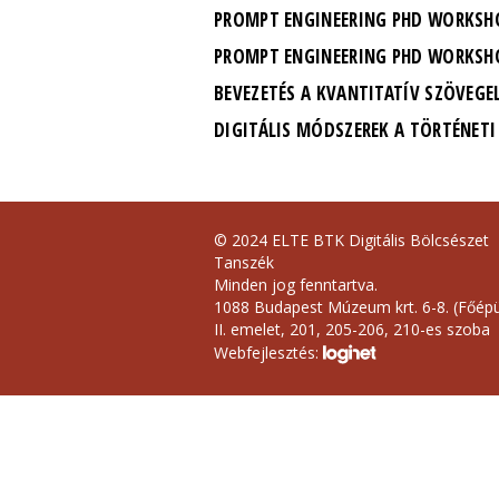
PROMPT ENGINEERING PHD WORKSHOP
PROMPT ENGINEERING PHD WORKSHOP
BEVEZETÉS A KVANTITATÍV SZÖVEGE
DIGITÁLIS MÓDSZEREK A TÖRTÉNETI
© 2024 ELTE BTK Digitális Bölcsészet
Tanszék
Minden jog fenntartva.
1088 Budapest Múzeum krt. 6-8. (Főépü
II. emelet, 201, 205-206, 210-es szoba
Webfejlesztés: